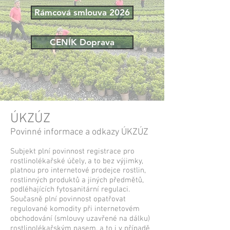
Rámcová smlouva 2026
CENÍK Doprava
ÚKZÚZ
Povinné informace a odkazy ÚKZÚZ
Subjekt plní povinnost registrace pro
rostlinolékařské účely, a to bez výjimky,
platnou pro internetové prodejce rostlin,
rostlinných produktů a jiných předmětů,
podléhajících fytosanitární regulaci.
Současně plní povinnost opatřovat
regulované komodity při internetovém
obchodování (smlouvy uzavřené na dálku)
rostlinolékařským pasem, a to i v případě