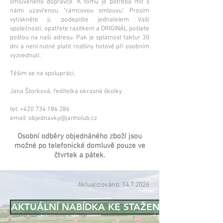
smluveného dopravce. K tomu je potřeba mít s
námi uzavřenou "rámcovou smlouvu". Prosím
vytiskněte ji, podepište jednatelem Vaší
společnosti, opatřete razítkem a ORIGINÁL pošlete
poštou na naši adresu. Pak je splatnost faktur 30
dní a není nutné platit rostliny hotově při osobním
vyzvednutí.
Těším se na spolupráci,
Jana Štorková, ředitelka okrasné školky
tel:
+420 734 186 286
email:
objednavky@janholub.cz
Osobní odběry objednáného zboží jsou
možné po telefonické domluvě pouze ve
čtvrtek a pátek.
Aktualizováno:
14.7.2026
AKTUÁLNÍ NABÍDKA KE STAŽENÍ .XLS