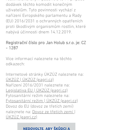
dodávek těchto komodit konečným
uživatelům. Tyto povinnosti vychází z
nařízení Evropského parlamentu a Rady
(EU) 2016/2031 o ochranných opatřeních
proti škodlivým organismům rostlin, které
nabývá účinnosti dnem
14.12.2019
.
Registrační číslo pro Jan Holub s.r.o. je: CZ
- 1287
Více informací naleznete na těchto
odkazech:
Internetové stránky ÚKZÚZ naleznete na:
ÚKZÚZ | ÚKZÚZ (eagri.cz)
Nařízení 2016/2031 naleznete na:
Legislativa EU | ÚKZÚZ (eagri.cz)
Fytosanitární režim naleznete na:
Fytosanitární režim | ÚKZÚZ (eagri.cz)
Dovoz do EU (dovoz ze třetích zemí)
naleznete na:
Dovoz ze třetích zemí |
ÚKZÚZ (eagri.cz)