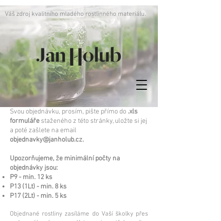
Váš zdroj kvalitního mladého rostlinného materiálu.
Svou objednávku, prosím, pište přímo do
.xls
formuláře
staženého z této stránky, uložte si jej
a poté zašlete na email
objednavky@janholub.cz
.
Upozorňujeme, že minimální počty na
objednávky jsou:
P9 - min. 12 ks
P13 (1Lt) - min. 8 ks
P17 (2Lt) - min. 5 ks
Objednané rostliny zasíláme do Vaší školky přes