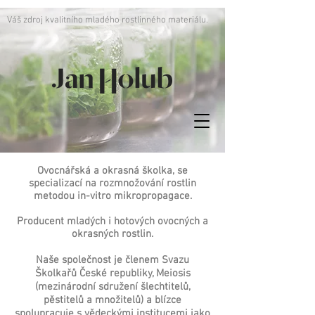
Váš zdroj kvalitního mladého rostlinného materiálu.
Ovocnářská a okrasná školka, se
specializací na rozmnožování rostlin
metodou in-vitro mikropropagace.
Producent mladých i hotových ovocných a
okrasných rostlin.
Naše společnost je členem Svazu
Školkařů České republiky, Meiosis
(mezinárodní sdružení šlechtitelů,
pěstitelů a množitelů) a blízce
spolupracuje s vědeckými institucemi jako